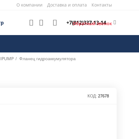
О компании
Доставка и оплата
Контакты
+7(812)337-13-14
тр
Обратный звонок
IPUMP
/
Фланец гидроаккумулятора
КОД:
27678