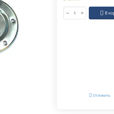
+
−
В ко
Отложить