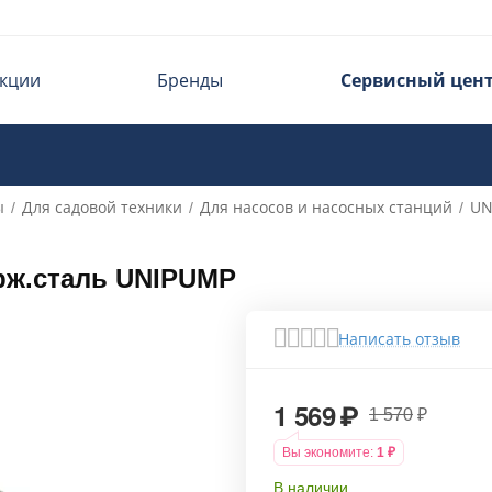
кции
Бренды
Сервисный цен
ы
Для садовой техники
Для насосов и насосных станций
UN
/
/
/
рж.сталь UNIPUMP
Написать отзыв
1 569
₽
1 570
₽
Вы экономите:
1
₽
В наличии