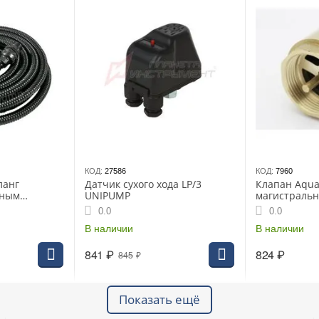
КОД:
27586
КОД:
7960
ланг
Датчик сухого хода LP/3
Клапан Aqua
тным
UNIPUMP
магистральн
0.0
0.0
В наличии
В наличии
841
₽
824
₽
845
₽
Показать ещё