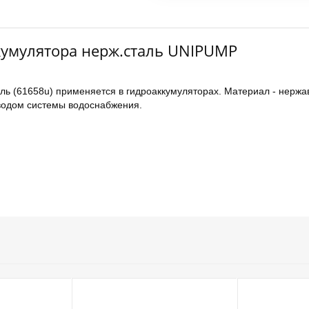
кумулятора нерж.сталь UNIPUMP
ь (61658u) применяется в гидроаккумуляторах. Материал - нерж
водом системы водоснабжения.