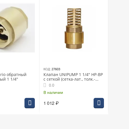
КОД:
27603
rio обратный
Клапан UNIPUMP 1 1/4" НР-ВР
ый 1 1/4"
с сеткой (сетка-лат., толк.-
латунь) (18239u)
0.0
В наличии
1 012
₽