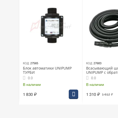
КОД:
27565
КОД:
27683
Блок автоматики UNIPUMP
Всасывающий ш
ТУРБИ
UNIPUMP с обра
клапаном 7 м
0.0
0.0
В наличии
В наличии
1 830
₽
1 310
₽
1 612
₽