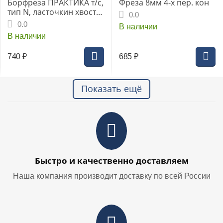
Борфреза ПРАКТИКА т/с,
Фреза 8мм 4-х пер. кон
тип N, ласточкин хвост
0.0
8х9мм хв.6мм (644-580)
0.0
В наличии
В наличии
740
₽
685
₽
Показать ещё
Быстро и качественно доставляем
Наша компания производит доставку по всей России