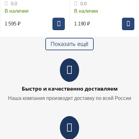
твердосплавная 12.0
твердосплавная 6.0
0.0
0.0
В наличии
В наличии
1 595
₽
1 190
₽
Показать ещё
Быстро и качественно доставляем
Наша компания производит доставку по всей России