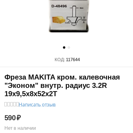
КОД:
117644
Фреза MAKITA кром. калевочная
"Эконом" внутр. радиус 3.2R
19х9,5х8х52х2Т
Написать отзыв
590
₽
Нет в наличии