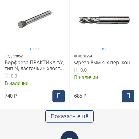
КОД:
33852
КОД:
31294
Борфреза ПРАКТИКА т/с,
Фреза 8мм 4-х пер. кон
тип N, ласточкин хвост
0.0
8х9мм хв.6мм (644-580)
0.0
В наличии
В наличии
740
₽
685
₽
Показать ещё