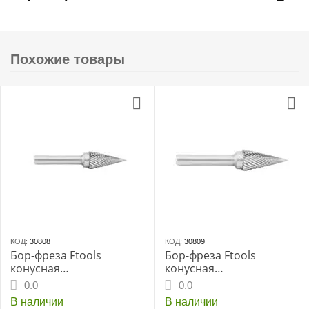
Похожие товары
КОД:
30808
КОД:
30809
Бор-фреза Ftools
Бор-фреза Ftools
конусная
конусная
твердосплавная 12.0
твердосплавная 6.0
0.0
0.0
В наличии
В наличии