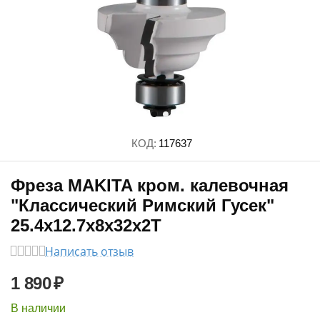
КОД:
117637
Фреза MAKITA кром. калевочная
"Классический Римский Гусек"
25.4х12.7х8х32х2Т
Написать отзыв
1 890
₽
В наличии