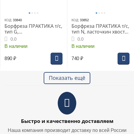
КОД:
33840
КОД:
33852
Борфреза ПРАКТИКА т/с,
Борфреза ПРАКТИКА т/с,
тип G,
тип N, ласточкин хвост
параболич.заостренная
8х9мм хв.6мм (644-580)
0.0
0.0
8х20мм хв.6мм (644-504)
В наличии
В наличии
890
₽
740
₽
Показать ещё
Быстро и качественно доставляем
Наша компания производит доставку по всей России