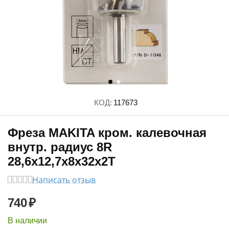
КОД:
117673
Фреза MAKITA кром. калевочная
внутр. радиус 8R
28,6х12,7х8х32х2Т
Написать отзыв
740
₽
В наличии