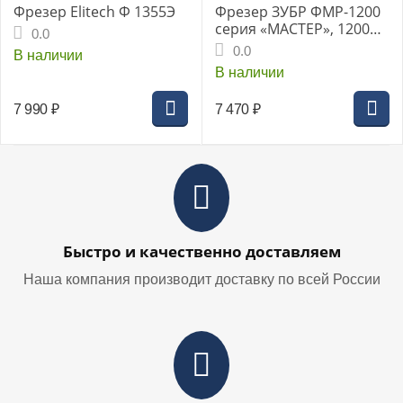
Фрезер Elitech Ф 1355Э
Фрезер ЗУБР ФМР-1200
серия «МАСТЕР», 1200Вт,
0.0
цанга 6/8мм, LED-
0.0
В наличии
подсветка
В наличии
7 990
₽
7 470
₽
Быстро и качественно доставляем
Наша компания производит доставку по всей России