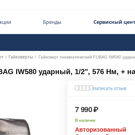
кции
Бренды
Сервисный цен
нт
Гайковерты
/
/
Гайковерт пневматический FUBAG IW580 ударный
G IW580 ударный, 1/2", 576 Нм, + на
Написать отзыв
7 990
₽
В наличии
Авторизованный