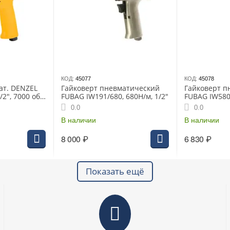
КОД:
45077
КОД:
45078
ат. DENZEL
Гайковерт пневматический
Гайковерт п
2", 7000 об/
FUBAG IW191/680, 680Н/м, 1/2"
FUBAG IW580 
576 Нм
0.0
0.0
В наличии
В наличии
8 000
₽
6 830
₽
Показать ещё