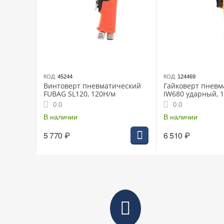
КОД:
45244
КОД:
124469
Винтоверт пневматический
Гайковерт пневм
FUBAG SL120, 120Н/м
IW680 ударный, 1/
мин, 680 Нм
0.0
0.0
В наличии
В наличии
5 770
₽
6 510
₽