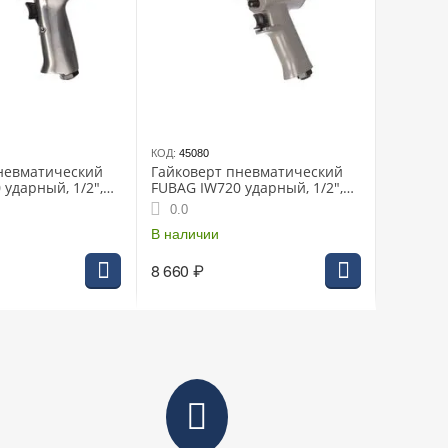
КОД:
45080
невматический
Гайковерт пневматический
ударный, 1/2",
FUBAG IW720 ударный, 1/2",
720 Нм
0.0
В наличии
8 660
₽