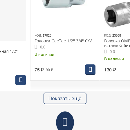
КОД:
17028
КОД:
23868
Головка GeeTee 1/2'' 3/4" CrV
Головка OMB
вставкой-би
0.0
(114205)
нная 1/2"
0.0
В наличии
В наличии
75
₽
130
₽
90
₽
Показать ещё