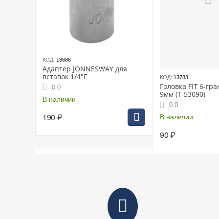
КОД:
18686
Адаптер JONNESWAY для
вставок 1/4"F
КОД:
13783
Головка FIT 6-гра
0.0
9мм (Т-53090)
В наличии
0.0
190
₽
В наличии
90
₽