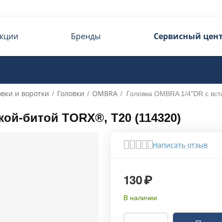
кции
Бренды
Сервисный цен
овки и воротки
Головки
OMBRA
/
/
/
Головка OMBRA 1/4"DR с вст
кой-битой TORX®, T20 (114320)
Написать отзыв
130
₽
В наличии