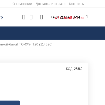
О компании
Доставка и оплата
Контакты
+7(812)337-13-14
тр
Обратный звонок
авкой-битой TORX®, T20 (114320)
КОД:
23869