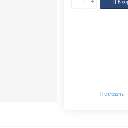
+
−
В ко
Отложить