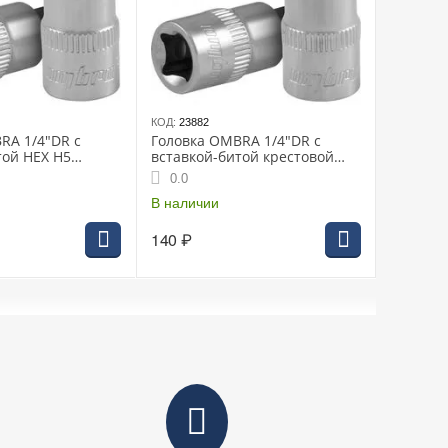
КОД:
23882
RA 1/4"DR с
Головка OMBRA 1/4"DR с
той HEX H5
вставкой-битой крестовой
РН2 (114402)
0.0
В наличии
140
₽