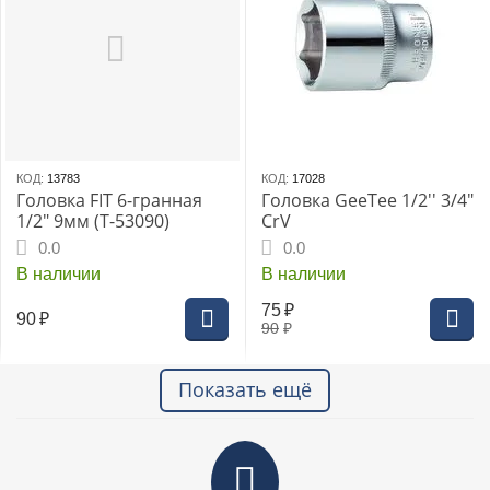
КОД:
13783
КОД:
17028
Головка FIT 6-гранная
Головка GeeTee 1/2'' 3/4"
1/2" 9мм (Т-53090)
CrV
0.0
0.0
В наличии
В наличии
75
₽
90
₽
90
₽
Показать ещё