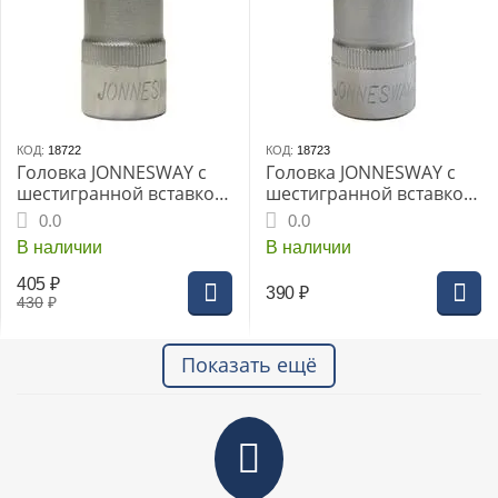
КОД:
18722
КОД:
18723
Головка JONNESWAY с
Головка JONNESWAY с
шестигранной вставкой
шестигранной вставкой
"HEX" 1/2" 12мм L-55мм
"HEX" 1/2" 14мм L-55мм
0.0
0.0
(S09H412)
(S09H414)
В наличии
В наличии
405
₽
390
₽
430
₽
Показать ещё