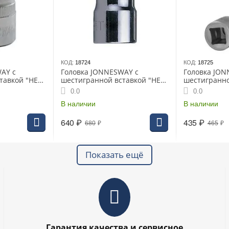
КОД:
18724
КОД:
18725
AY с
Головка JONNESWAY с
Головка JON
тавкой "HEX"
шестигранной вставкой "HEX"
шестигранно
 (S09H414)
1/2" 17мм L-55мм (S50H4117)
1/2" 4мм L-1
0.0
0.0
В наличии
В наличии
640
₽
435
₽
680
₽
465
₽
Показать ещё
Гарантия качества и сервисное