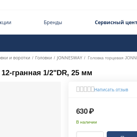
кции
Бренды
Сервисный цен
овки и воротки
Головки
JONNESWAY
/
/
/
Головка торцевая JONN
2-гранная 1/2"DR, 25 мм
Написать отзыв
630
₽
В наличии