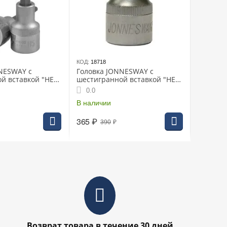
КОД:
18718
NESWAY с
Головка JONNESWAY с
й вставкой "HEX"
шестигранной вставкой "HEX"
00мм (S09H4304)
1/2" 4мм L-55мм (S09H404)
0.0
В наличии
365
₽
390
₽
Возврат товара в течение 30 дней