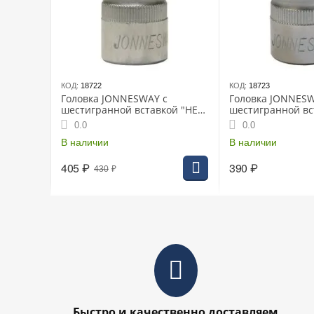
КОД:
18722
КОД:
18723
Головка JONNESWAY с
Головка JONNESW
шестигранной вставкой "HEX"
шестигранной вс
1/2" 12мм L-55мм (S09H412)
1/2" 14мм L-55мм
0.0
0.0
В наличии
В наличии
405
₽
390
₽
430
₽
Быстро и качественно доставляем