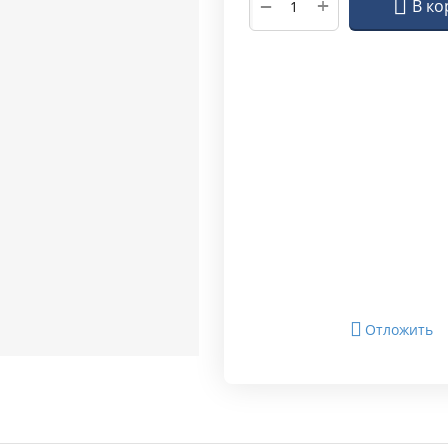
+
−
В ко
Отложить