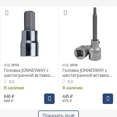
КОД:
18724
КОД:
18726
Головка JONNESWAY с
Головка JONNESWAY с
шестигранной вставкой
шестигранной вставкой
"HEX" 1/2" 17мм L-55мм
"HEX" 1/2" 5мм L-100мм
0.0
0.0
(S50H4117)
(S09H4305)
В наличии
В наличии
640
₽
445
₽
680
₽
475
₽
Показать ещё