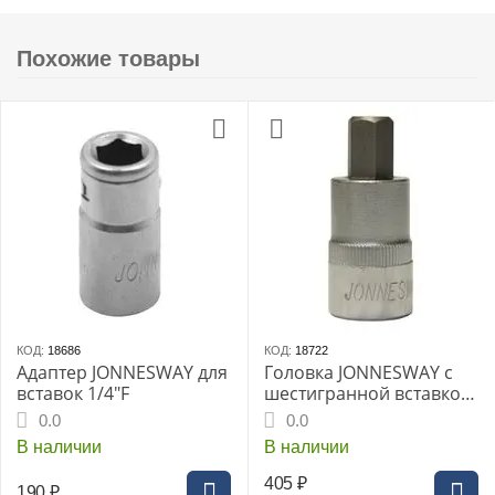
Похожие товары
КОД:
18686
КОД:
18722
Адаптер JONNESWAY для
Головка JONNESWAY с
вставок 1/4"F
шестигранной вставкой
"HEX" 1/2" 12мм L-55мм
0.0
0.0
(S09H412)
В наличии
В наличии
405
₽
190
₽