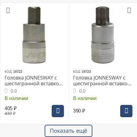
КОД:
18722
КОД:
18723
Головка JONNESWAY с
Головка JONNESWAY с
шестигранной вставкой
шестигранной вставкой
"HEX" 1/2" 12мм L-55мм
"HEX" 1/2" 14мм L-55мм
0.0
0.0
(S09H412)
(S09H414)
В наличии
В наличии
405
₽
390
₽
430
₽
Показать ещё