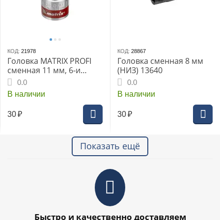
КОД:
21978
КОД:
28867
Головка MATRIX PROFI
Головка сменная 8 мм
сменная 11 мм, 6-и
(НИЗ) 13640
гранная CR-V (13111ми)
0.0
0.0
В наличии
В наличии
30
₽
30
₽
Показать ещё
Быстро и качественно доставляем