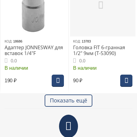
КОД:
18686
КОД:
13783
Адаптер JONNESWAY для
Головка FIT 6-гранная
вставок 1/4"F
1/2" 9мм (Т-53090)
0.0
0.0
В наличии
В наличии
190
₽
90
₽
Показать ещё