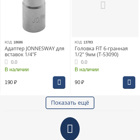
КОД:
18686
КОД:
13783
Адаптер JONNESWAY для
Головка FIT 6-гранная
вставок 1/4"F
1/2" 9мм (Т-53090)
0.0
0.0
В наличии
В наличии
190
₽
90
₽
Показать ещё