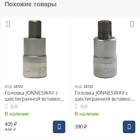
Похожие товары
КОД:
18722
КОД:
18723
Головка JONNESWAY с
Головка JONNESWAY с
шестигранной вставкой
шестигранной вставкой
"HEX" 1/2" 12мм L-55мм
"HEX" 1/2" 14мм L-55мм
0.0
0.0
(S09H412)
(S09H414)
В наличии
В наличии
405
₽
390
₽
430
₽