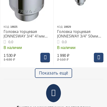
КОД:
18825
КОД:
18829
Головка торцевая
Головка торцевая
JONNESWAY 3/4" 41мм
JONNESWAY 3/4" 50мм
(S04H6141)
(S04H6150)
0.0
0.0
В наличии
В наличии
1 530
₽
1 990
₽
1 630
₽
2 110
₽
Показать ещё