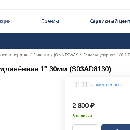
кции
Бренды
Сервисный цен
овки и воротки
Головки
JONNESWAY
/
/
/
Головка ударная JONN
длинённая 1" 30мм (S03AD8130)
Написать отзыв
2 800
₽
В наличии