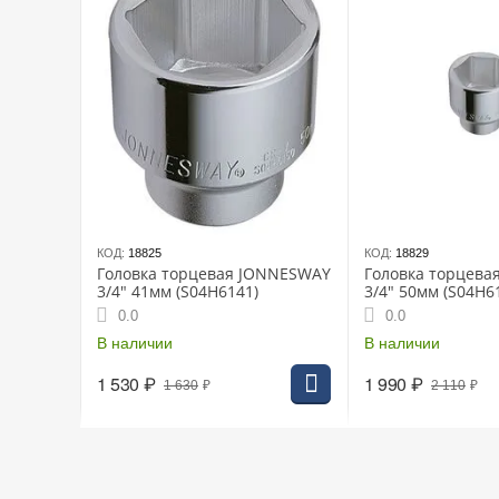
КОД:
18825
КОД:
18829
Головка торцевая JONNESWAY
Головка торцев
3/4" 41мм (S04H6141)
3/4" 50мм (S04H6
0.0
0.0
В наличии
В наличии
1 530
₽
1 990
₽
1 630
₽
2 110
₽