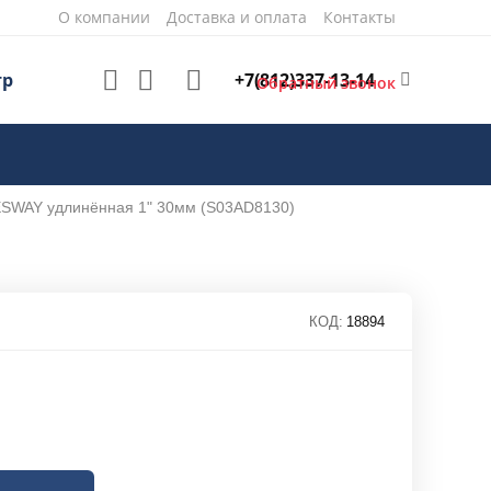
О компании
Доставка и оплата
Контакты
+7(812)337-13-14
тр
Обратный звонок
ESWAY удлинённая 1" 30мм (S03AD8130)
КОД:
18894