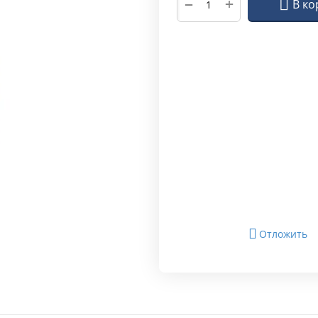
+
−
В ко
Отложить