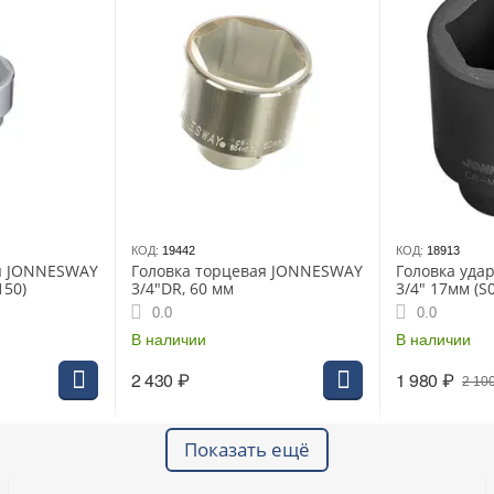
КОД:
19442
КОД:
18913
ая JONNESWAY
Головка торцевая JONNESWAY
Головка уда
150)
3/4"DR, 60 мм
3/4" 17мм (S
0.0
0.0
В наличии
В наличии
2 430
₽
1 980
₽
2 10
Показать ещё