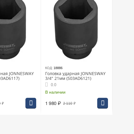
КОД:
18886
рная JONNESWAY
Головка ударная JONNESWAY
03AD6117)
3/4" 21мм (S03AD6121)
0.0
В наличии
1 980
₽
0
₽
2 110
₽