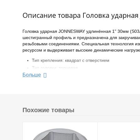
Описание товара Головка ударная
Головка ударная JONNESWAY удлинённая 1" 30мм (S03A
шестигранный профиль и предназначена для закручива
резьбовыми соединениями. Специальная технология изг
ресурсом и выдерживает высокие динамические нагрузки
Тип крепления: квадрат с отверстием
Тип головки: торцевая
Больше
Размер посадки 1 дюйм
Размер головки 30 мм
Форма наконечника: внутренний (торцевой) шестиг
Ударная
Глубокая
Похожие товары
Материал CrMo