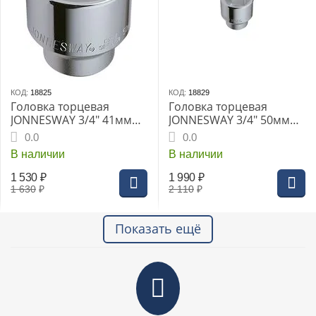
КОД:
18825
КОД:
18829
Головка торцевая
Головка торцевая
JONNESWAY 3/4" 41мм
JONNESWAY 3/4" 50мм
(S04H6141)
(S04H6150)
0.0
0.0
В наличии
В наличии
1 530
₽
1 990
₽
1 630
₽
2 110
₽
Показать ещё