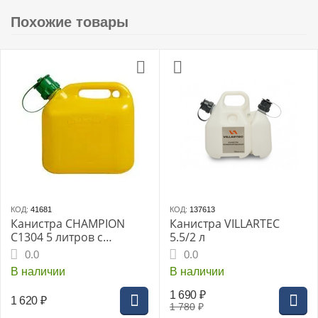
Похожие товары
КОД:
41681
КОД:
137613
Канистра CHAMPION
Канистра VILLARTEC
C1304 5 литров с
5.5/2 л
защитой от перелива
0.0
0.0
В наличии
В наличии
1 690
₽
1 620
₽
1 780
₽