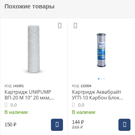
Похожие товары
КОД:
141051
КОД:
122004
Картридж UNIPUMP
Картридж Аквабрайт
ВП-20 М 10" 20 мкм,
УГП-10 Карбон Блок
нить/веревочный Slim
SLIM LINE 10",
0.0
0.0
Line (82472)
активированный уголь
В наличии
В наличии
144
₽
150
₽
210
₽