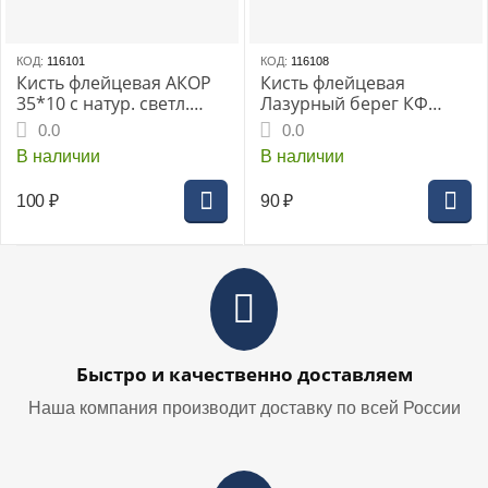
КОД:
116101
КОД:
116108
Кисть флейцевая АКОР
Кисть флейцевая
35*10 с натур. светл.
Лазурный берег КФ
щетиной для эмалей
25*12(дерев.ручка)
0.0
0.0
В наличии
В наличии
100
₽
90
₽
Быстро и качественно доставляем
Наша компания производит доставку по всей России