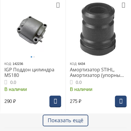
КОД:
142236
КОД:
6434
IGP Поддон цилиндра
Амортизатор STIHL,
MS180
Амортизатор (упорный
буфер) для бензопилы
0.0
0.0
STIHL MS 170, 180
В наличии
В наличии
290
₽
275
₽
Показать ещё