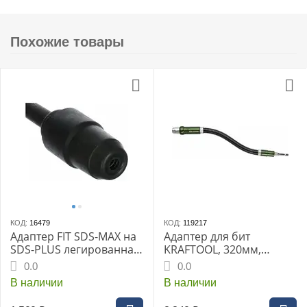
Похожие товары
КОД:
16479
КОД:
119217
Адаптер FIT SDS-MAX на
Адаптер для бит
SDS-PLUS легированная
KRAFTOOL, 320мм,
сталь
гибкий (26762-320)
0.0
0.0
В наличии
В наличии