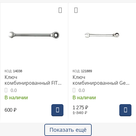
КОД:
14038
КОД:
121889
Ключ
Ключ
комбинированный FIT
комбинированный Gee
трещеточный
Tee с реверсом 12мм
0.0
0.0
реверс.механизм 13мм
(14-6012-5)
В наличии
В наличии
(63463i)
1 275
₽
600
₽
1 340
₽
Показать ещё