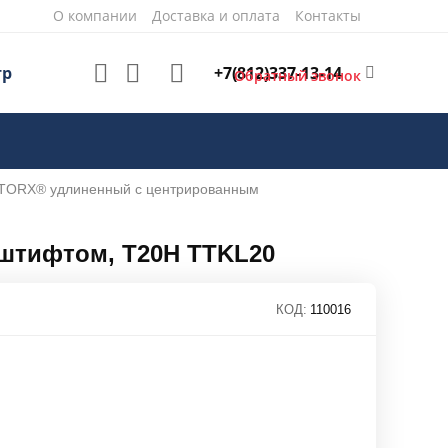
О компании
Доставка и оплата
Контакты
+7(812)337-13-14
тр
Обратный звонок
-TORX® удлиненный с центрированным
штифтом, T20H TTKL20
КОД:
110016