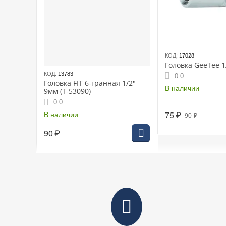
КОД:
17028
Головка GeeTee 1/
КОД:
13783
0.0
Головка FIT 6-гранная 1/2"
В наличии
9мм (Т-53090)
0.0
75
₽
В наличии
90
₽
90
₽