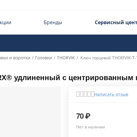
кции
Бренды
Сервисный цен
овки и воротки
Головки
THORVIK
/
/
/
Ключ торцевой THORVIK T
RX® удлиненный с центрированным 
Написать отзыв
70
₽
Нет в наличии