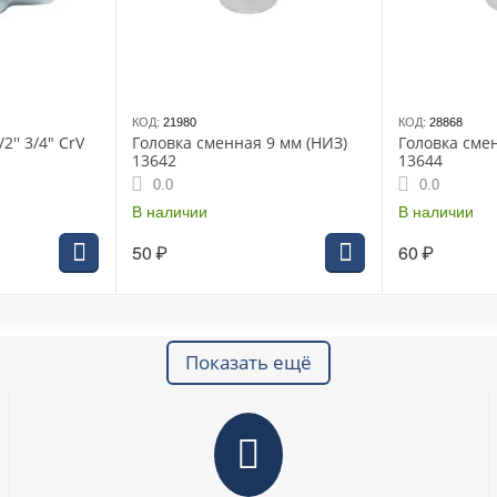
КОД:
21980
КОД:
28868
2'' 3/4" CrV
Головка сменная 9 мм (НИЗ)
Головка сме
13642
13644
0.0
0.0
В наличии
В наличии
50
₽
60
₽
Показать ещё