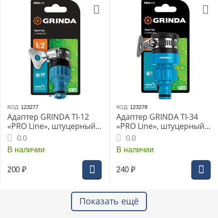
КОД:
123277
КОД:
123278
Адаптер GRINDA TI-12
Адаптер GRINDA TI-34
«PRO Line», штуцерный,с
«PRO Line», штуцерный,
внутреней резьбой 1/2",
с внутреней резьбой
0.0
0.0
на кран с хомутом, из
3/4", на кран с хомутом,
В наличии
В наличии
ударопрочного АБС
из ударопрочного АБС
пластика, (8-426320)
пластика, (8-426321)
200
₽
240
₽
Показать ещё