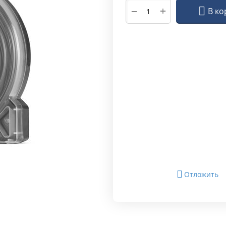
+
−
В ко
Отложить