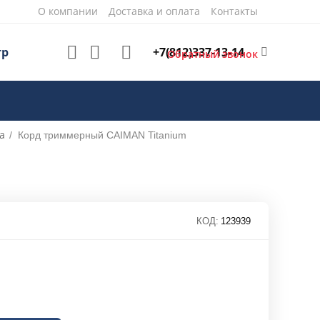
О компании
Доставка и оплата
Контакты
+7(812)337-13-14
тр
Обратный звонок
а
/
Корд триммерный CAIMAN Titanium
КОД:
123939