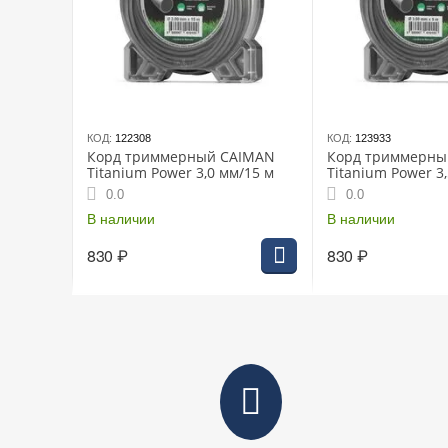
КОД:
122308
КОД:
123933
Корд триммерный CAIMAN
Корд триммерны
Titanium Power 3,0 мм/15 м
Titanium Power 3
шт./кор.
0.0
0.0
В наличии
В наличии
830
₽
830
₽