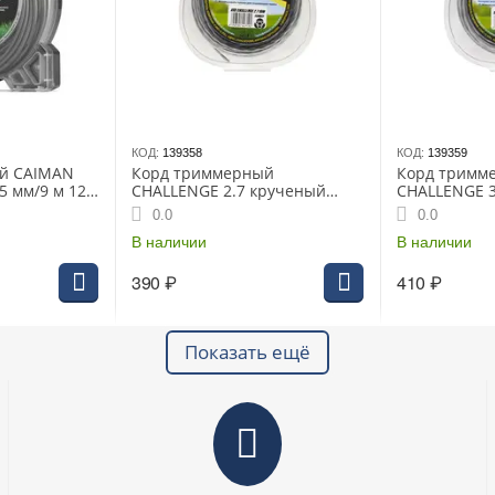
КОД:
139358
КОД:
139359
й CAIMAN
Корд триммерный
Корд тримм
,5 мм/9 м 120
CHALLENGE 2.7 крученый
CHALLENGE 3
эллипс 10м
эллипс 10м
0.0
0.0
В наличии
В наличии
390
₽
410
₽
Показать ещё