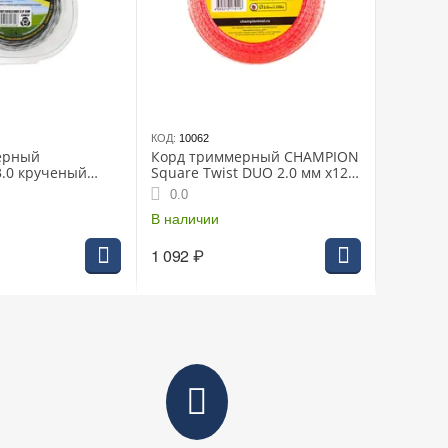
КОД:
10062
ерный
Корд триммерный CHAMPION
.0 крученый
Square Twist DUO 2.0 мм х126
м, витой квадрат
0.0
В наличии
1 092
₽