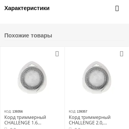
Характеристики
Похожие товары
КОД:
139356
КОД:
139357
Корд триммерный
Корд триммерный
CHALLENGE 1.6
CHALLENGE 2.0,
крученый эллипс 15м
крученый эллипс, 15 м