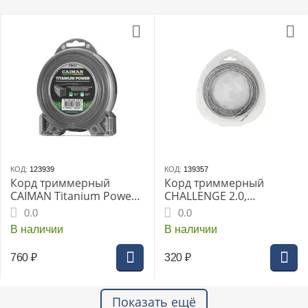
КОД:
123939
КОД:
139357
Корд триммерный
Корд триммерный
CAIMAN Titanium Power
CHALLENGE 2.0,
квадрат 3,5 мм, 6 м
крученый эллипс, 15 м
0.0
0.0
В наличии
В наличии
760
₽
320
₽
Показать ещё