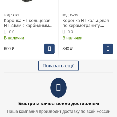
КОД:
14127
КОД:
15799
Коронка FIT кольцевая
Коронка FIT кольцевая
FIT 23мм с карбидными
по керамограниту,
вставками Профи
камню и кафелю
0.0
0.0
(36823i)
алмазная с
В наличии
В наличии
центровочным сверлом
25х67 мм
600
₽
840
₽
Показать ещё
Быстро и качественно доставляем
Наша компания производит доставку по всей России