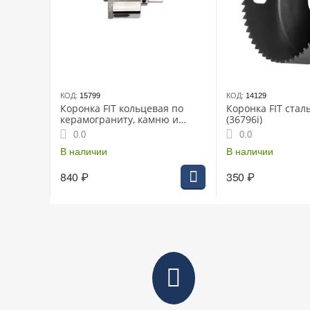
КОД:
15799
КОД:
14129
Коронка FIT кольцевая по
Коронка FIT стал
керамограниту, камню и
(36796i)
кафелю алмазная с
0.0
0.0
центровочным сверлом 25х67
мм
В наличии
В наличии
840
₽
350
₽