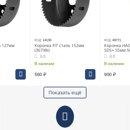
КОД:
14130
КОД:
49771
ь 127мм
Коронка FIT сталь 152мм
Коронка HAG
(36798i)
SDS+ 55мм 5
0.0
0.0
В наличии
В наличии
560
₽
900
₽
Показать ещё