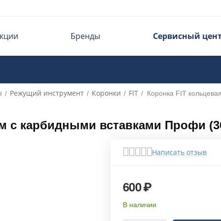
кции
Бренды
Сервисный цен
ы
Режущий инструмент
Коронки
FIT
/
/
/
/
Коронка FIT кольцева
мм с карбидными вставками Профи (36
Написать отзыв
600
₽
В наличии