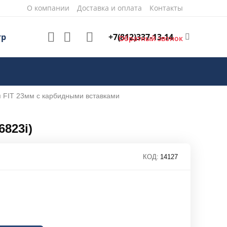
О компании
Доставка и оплата
Контакты
+7(812)337-13-14
тр
Обратный звонок
я FIT 23мм с карбидными вставками
823i)
КОД:
14127