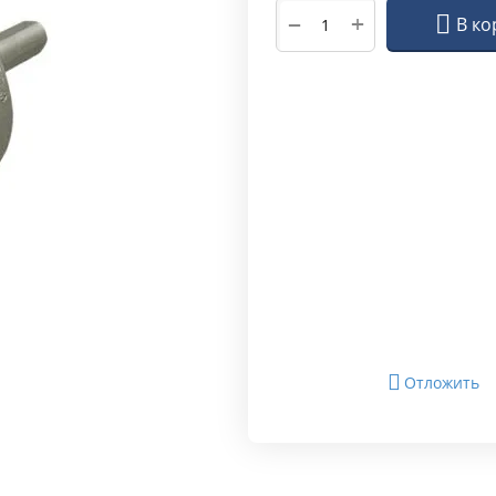
+
−
В ко
Отложить