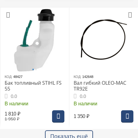
КОД:
48427
КОД:
142648
Бак топливный STIHL FS
Вал гибкий OLEO-MAC
55
TR92E
0.0
0.0
В наличии
В наличии
1 810
₽
1 350
₽
1 950
₽
Показать ещё