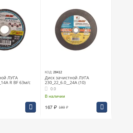
КОД:
28412
ной ЛУГА
Диск зачистной ЛУГА
_14А R BF 63м/с
230_22_6.0__24А (10)
0.0
В наличии
167
₽
180
₽