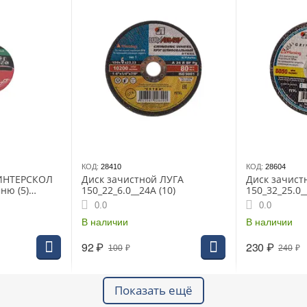
КОД:
28410
КОД:
28604
 ИНТЕРСКОЛ
Диск зачистной ЛУГА
Диск зачист
ню (5)
150_22_6.0__24А (10)
150_32_25.0_
0.0
0.0
В наличии
В наличии
92
₽
230
₽
100
₽
240
₽
Показать ещё