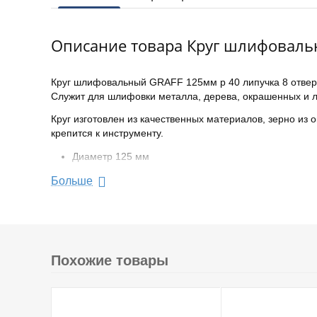
Описание товара Круг шлифовальн
Круг шлифовальный GRAFF 125мм р 40 липучка 8 отвер
Служит для шлифовки металла, дерева, окрашенных и л
Круг изготовлен из качественных материалов, зерно из
крепится к инструменту.
Диаметр 125 мм
Зернистость 40
Больше
Назначение: по дереву/металлу
Количество отверстий 8 шт
Количество 5 шт
Похожие товары