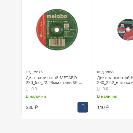
КОД:
22805
КОД:
29279
Диск зачистной METABO
Диск зачистной
230_6.0_22.23мм сталь SP-
230_22.2_6 по кам
Novoflex (617173000)
(2064923000600)
0.0
0.0
В наличии
В наличии
220
₽
110
₽