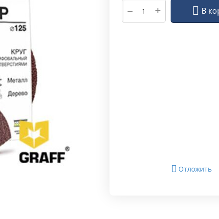
+
−
В ко
Отложить