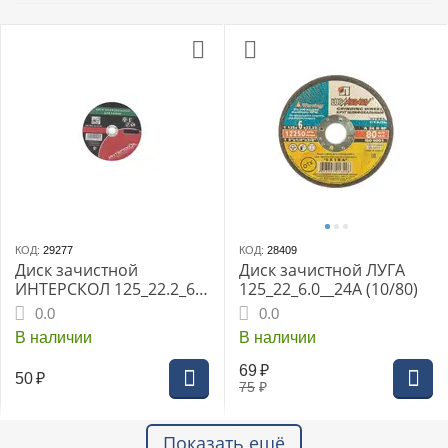
КОД:
29277
КОД:
28409
Диск зачистной
Диск зачистной ЛУГА
ИНТЕРСКОЛ 125_22.2_6
125_22_6.0__24А (10/80)
по камню (5)
0.0
0.0
(2064912500600)
В наличии
В наличии
69
₽
50
₽
75
₽
Показать ещё