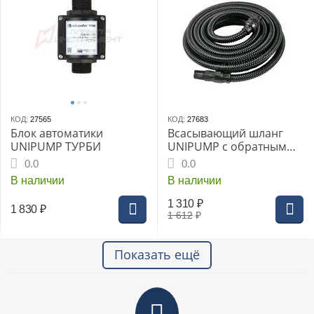
КОД:
27565
КОД:
27683
Блок автоматики
Всасывающий шланг
UNIPUMP ТУРБИ
UNIPUMP с обратным
клапаном 7 м
0.0
0.0
В наличии
В наличии
1 310
₽
1 830
₽
1 612
₽
Показать ещё