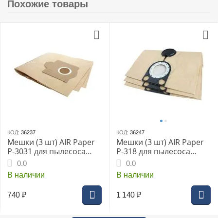
Похожие товары
КОД:
36237
КОД:
36247
Мешки (3 шт) AIR Paper
Мешки (3 шт) AIR Paper
P-3031 для пылесоса
P-318 для пылесоса
HITACHI WDE 3600
BOSCH GAS 50
0.0
0.0
В наличии
В наличии
740
₽
1 140
₽