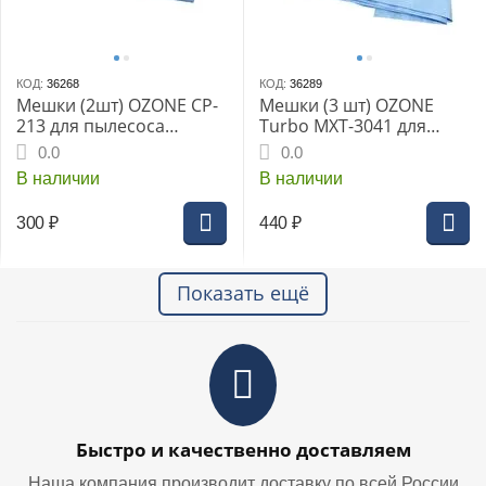
КОД:
36268
КОД:
36289
Мешки (2шт) OZONE CP-
Мешки (3 шт) OZONE
213 для пылесоса
Turbo MXT-3041 для
KARCHER WD 7.700
пылесоса HITACHI RP35
0.0
0.0
В наличии
В наличии
300
₽
440
₽
Показать ещё
Быстро и качественно доставляем
Наша компания производит доставку по всей России