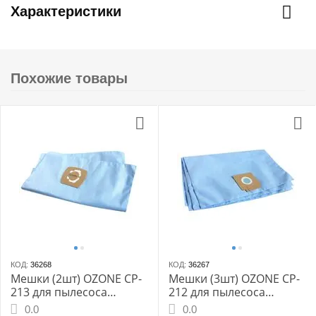
Характеристики
Похожие товары
КОД:
36268
КОД:
36267
Мешки (2шт) OZONE CP-
Мешки (3шт) OZONE CP-
213 для пылесоса
212 для пылесоса
KARCHER WD 7.700
KARCHER T17
0.0
0.0