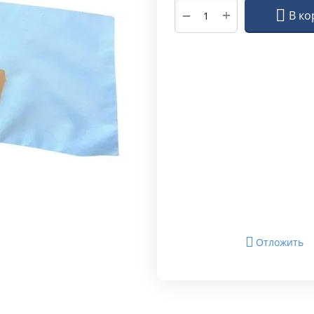
+
−
В ко
Отложить