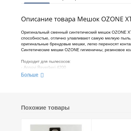
Описание товара Мешок OZONE XT
Оригинальный сменный синтетический мешок OZONE XT
способностью, отлично улавливают самую мелкую пыль, 
оригинальные брендовые мешки, легко переносят конт
Синтетические мешки OZONE гигиеничны; резиновое кол
Подходит для пылесосов:
- Annovi Reverberi 4200
- 4700S; 3400
Больше
- Bort BBS 1220 - 1230
- BBS 1330
- HITACHI WDE 3600
- COLUMBUS 2001
- SW 30P
Похожие товары
- SW 30S
- SW 32P
- HAKO Supervac L 1-30
- Kress NTS 1100