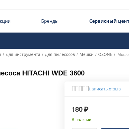
кции
Бренды
Сервисный цен
ы
Для инструмента
Для пылесосов
Мешки
OZONE
/
/
/
/
/
Мешок
есоса HITACHI WDE 3600
Написать отзыв
180
₽
В наличии