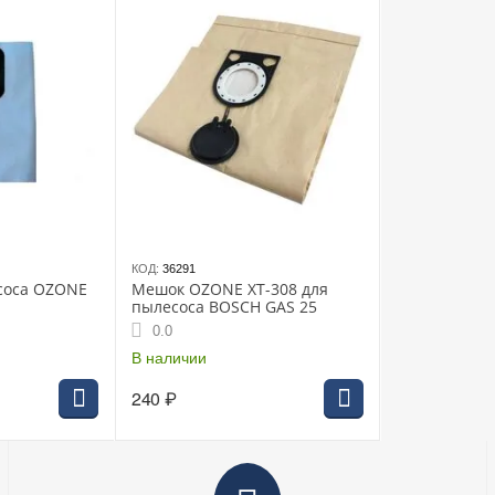
КОД:
36291
соса OZONE
Мешок OZONE XT-308 для
пылесоса BOSCH GAS 25
0.0
S1200L,HAM
X
В наличии
240
₽