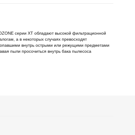
 OZONE серии XT обладают высокой фильтрационной
логам, а в некоторых случаях превосходят
с попавшими внутрь острыми или режущими предметами
авая пыли просочиться внутрь бака пылесоса