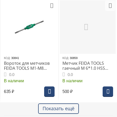
КОД:
30841
КОД:
30859
Вороток для метчиков
Метчик FEIDA TOOLS
FEIDA TOOLS М1-М8
гаечный М 6*1.0 HSS
(481п)
(Р6М5) DIN 357 (ГОСТ
0.0
0.0
1604-71)
В наличии
В наличии
Правосторонняя
резьба, нарезание и
635
₽
500
₽
калибрование
метрической
внутренней резьбы в з
Показать ещё