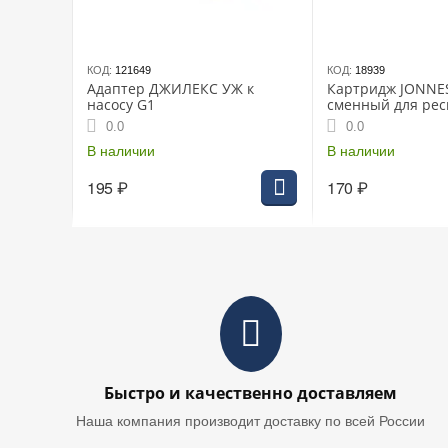
КОД:
121649
КОД:
18939
Адаптер ДЖИЛЕКС УЖ к
Картридж JONN
насосу G1
сменный для ре
AS-0028
0.0
0.0
В наличии
В наличии
195
₽
170
₽
Быстро и качественно доставляем
Наша компания производит доставку по всей России