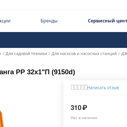
кции
Бренды
Сервисный цен
ы
Для садовой техники
Для насосов и насосных станций
ДЖ
/
/
/
га РР 32х1"П (9150d)
Написать отзыв
310
₽
Нет в наличии