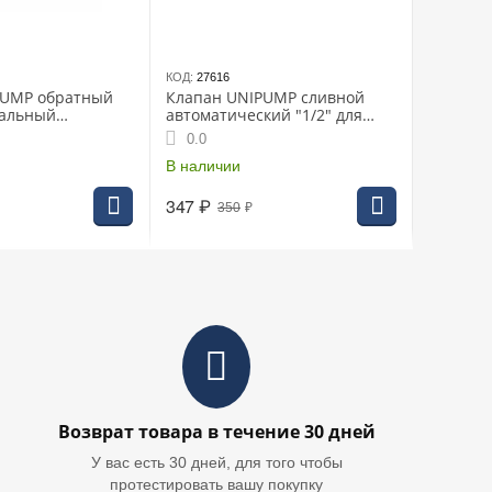
КОД:
27616
PUMP обратный
Клапан UNIPUMP сливной
ральный
автоматический "1/2" для
атунь) (73008)
скважин
0.0
В наличии
347
₽
350
₽
Возврат товара в течение 30 дней
У вас есть 30 дней, для того чтобы
протестировать вашу покупку