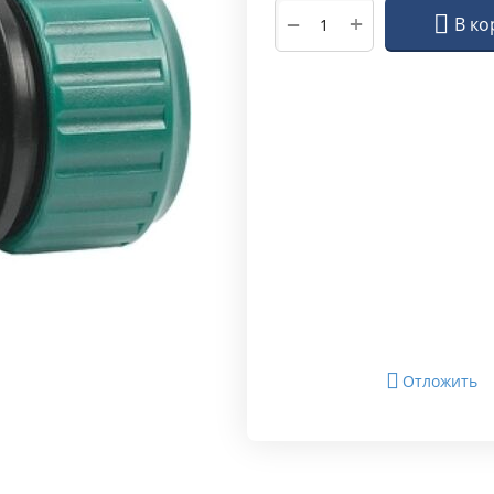
+
−
В ко
Отложить