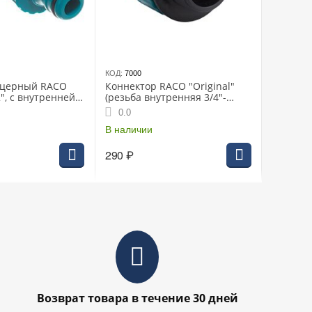
КОД:
7000
уцерный RACO
Коннектор RACO "Original"
″, с внутренней
(резьба внутренняя 3/4"-
омутом (4250-
шланг 3/4") 4250-55293C
0.0
В наличии
290
₽
Возврат товара в течение 30 дней