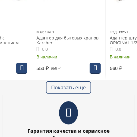
КОД:
19701
КОД:
132505
 с
Адаптер для бытовых кранов
Адаптер шт
динением
Karcher
ORIGINAL 1/2
резьбой, с х
0.0
0.0
55223C)
В наличии
В наличии
553
₽
560
₽
650
₽
Показать ещё
Гарантия качества и сервисное