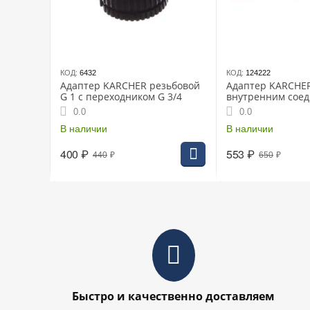
КОД:
6432
КОД:
124222
Адаптер KARCHER резьбовой
Адаптер KARCHER
G 1 с переходником G 3/4
внутренним сое
2.645-010.0
0.0
0.0
В наличии
В наличии
400
₽
553
₽
440
₽
650
₽
Быстро и качественно доставляем