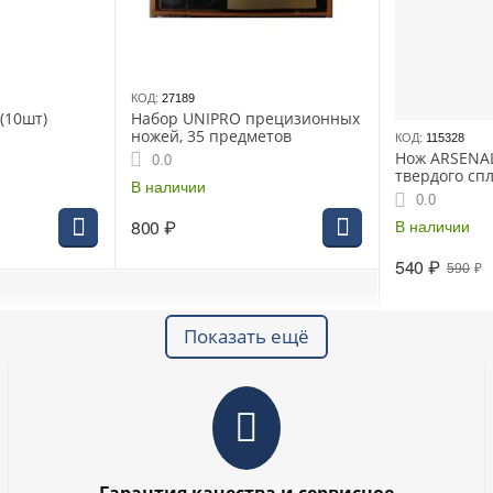
КОД:
27189
 (10шт)
Набор UNIPRO прецизионных
ножей, 35 предметов
КОД:
115328
Нож ARSENAL
0.0
твердого сп
В наличии
40/255/25,4/
0.0
-двусторонн
800
₽
В наличии
540
₽
590
₽
Показать ещё