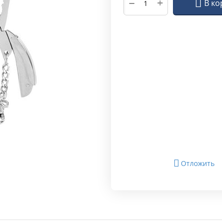
+
−
В ко
Отложить