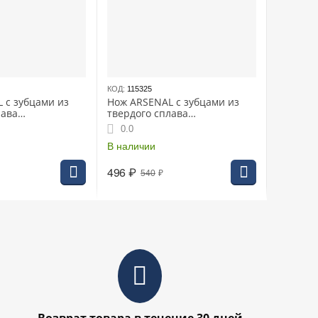
КОД:
115325
 с зубцами из
Нож ARSENAL с зубцами из
лава
твердого сплава
1,4мм,
40/255/25,4/1,4мм, -система
0.0
ий
против наматывания
растений
В наличии
496
₽
540
₽