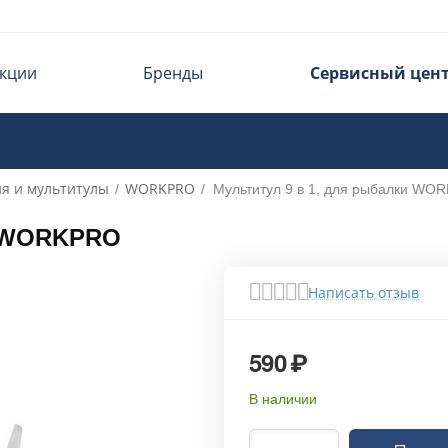
кции
Бренды
Сервисный цен
ия и мультитулы
WORKPRO
/
/
Мультитул 9 в 1, для рыбалки WO
и WORKPRO
Написать отзыв
590
₽
В наличии