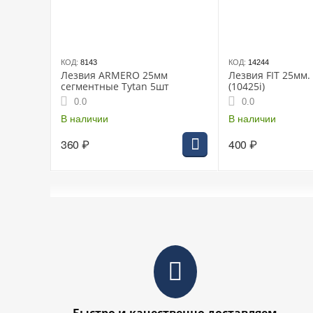
КОД:
8143
КОД:
14244
Лезвия ARMERO 25мм
Лезвия FIT 25мм.
сегментные Tytan 5шт
(10425i)
0.0
0.0
В наличии
В наличии
360
₽
400
₽