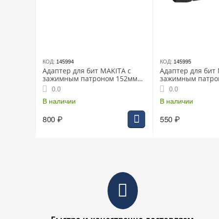
КОД:
145994
КОД:
145995
Адаптер для бит MAKITA с
Адаптер для бит 
зажимным патроном 152мм
зажимным патро
Impact Black (E-24131)
Impact Black (E-2
0.0
0.0
В наличии
В наличии
800
₽
550
₽