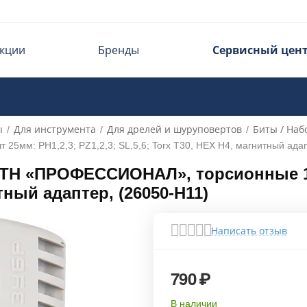
кции
Бренды
Сервисный цен
ы
Для инструмента
Для дрелей и шуруповертов
Биты / Наб
/
/
/
м: PH1,2,3; PZ1,2,3; SL,5,6; Torx T30, HEX H4, магнитный адап
TH «ПРОФЕССИОНАЛ», торсионные 10ш
итный адаптер, (26050-H11)
Написать отзыв
790
₽
В наличии