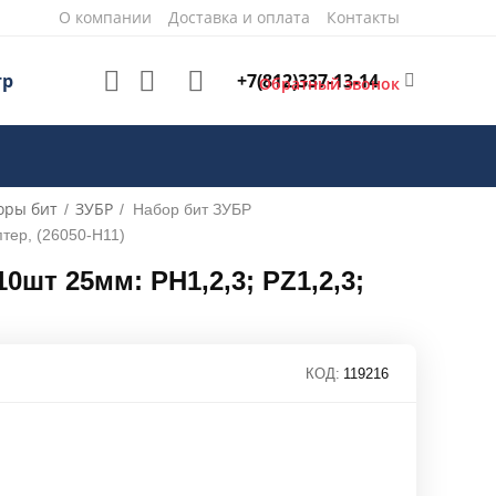
О компании
Доставка и оплата
Контакты
+7(812)337-13-14
тр
Обратный звонок
оры бит
ЗУБР
/
/
Набор бит ЗУБР
тер, (26050-H11)
т 25мм: PH1,2,3; PZ1,2,3;
КОД:
119216