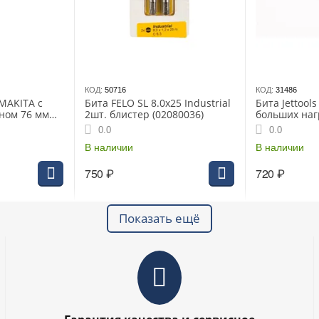
КОД:
50716
КОД:
31486
MAKITA с
Бита FELO SL 8.0х25 Industrial
Бита Jettool
ном 76 мм
2шт. блистер (02080036)
больших наг
4125)
(W2-21-0501)
0.0
0.0
В наличии
В наличии
750
₽
720
₽
Показать ещё