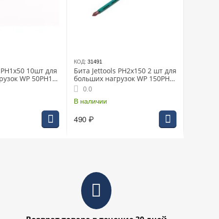
КОД:
31491
s PH1x50 10шт для
Бита Jettools PH2x150 2 шт для
рузок WP 50PH1
больших нагрузок WP 150PH2
(W2-22-1502-2)
0.0
В наличии
490
₽