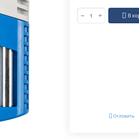
+
−
В ко
Отложить