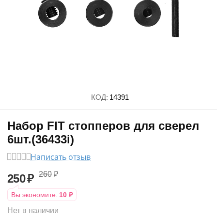
КОД:
14391
Набор FIT стопперов для сверел
6шт.(36433i)
Написать отзыв
260
₽
250
₽
Вы экономите:
10
₽
Нет в наличии