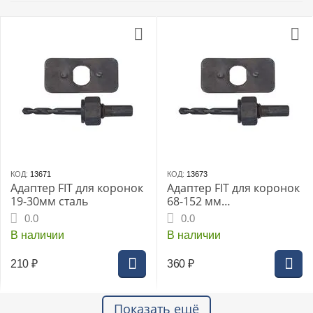
КОД:
13671
КОД:
13673
Адаптер FIT для коронок
Адаптер FIT для коронок
19-30мм сталь
68-152 мм
шестигр.хвостовик
0.0
0.0
(36769i)
В наличии
В наличии
210
₽
360
₽
Показать ещё