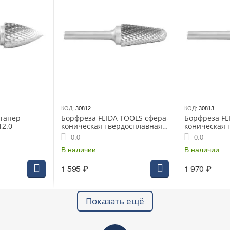
КОД:
30812
КОД:
30813
 тапер
Борфреза FEIDA TOOLS сфера-
Борфреза FE
12.0
коническая твердосплавная
коническая 
12.0
14.0
0.0
0.0
В наличии
В наличии
1 595
₽
1 970
₽
Показать ещё