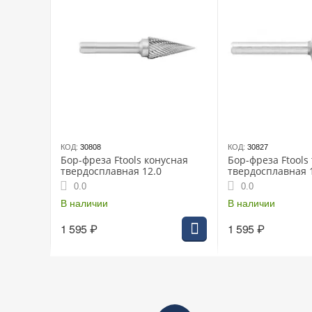
КОД:
30808
КОД:
30827
Бор-фреза Ftools конусная
Бор-фреза Ftools
твердосплавная 12.0
твердосплавная 
0.0
0.0
В наличии
В наличии
1 595
₽
1 595
₽