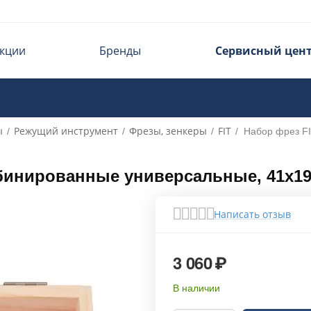
кции
Бренды
Сервисный цен
ы
Режущий инструмент
Фрезы, зенкеры
FIT
/
/
/
/
Набор фрез F
мбинированные универсальные, 41х1
Написать отзыв
3 060
₽
В наличии