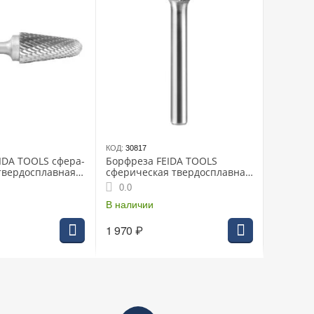
КОД:
30817
IDA TOOLS сфера-
Борфреза FEIDA TOOLS
твердосплавная
сферическая твердосплавная
14.0* 65мм, твёрдость
0.0
порядка 1500 HV
В наличии
1 970
₽