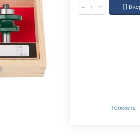
+
−
В ко
Отложить